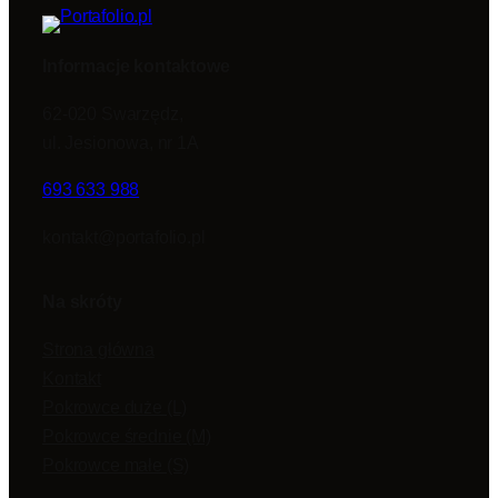
Informacje kontaktowe
62-020 Swarzędz,
ul. Jesionowa, nr 1A
693 633 988
kontakt@portafolio.pl
Na skróty
Strona główna
Kontakt
Pokrowce duże (L)
Pokrowce średnie (M)
Pokrowce małe (S)